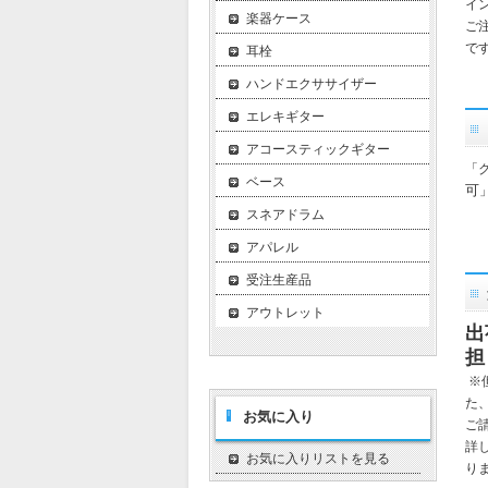
イ
楽器ケース
ご
で
耳栓
ハンドエクササイザー
エレキギター
アコースティックギター
「
ベース
可
スネアドラム
アパレル
受注生産品
アウトレット
出
担
※
た
お気に入り
ご
詳
お気に入りリストを見る
り