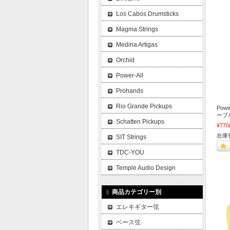
Los Cabos Drumsticks
Magma Strings
Medina Artigas
Orchid
Power-All
Prohands
Rio Grande Pickups
Pow
ーブ
Schatten Pickups
¥770
在庫
SIT Strings
TDC-YOU
Temple Audio Design
商品カテゴリー別
エレキギター弦
ベース弦