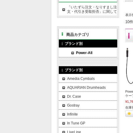
「いたずら注文・なりすまし注
文・代引き受取拒否」に関して
表示
10
商品カテゴリ
ブランド別
Power-All
ブランド別
Amedia Cymbals
AQUARIAN Drumheads
Pow
ケー
Dr. Case
¥1,7
Gostray
在庫
Infinite
In Tune GP
LiveLine