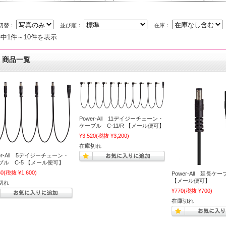
切替：
並び順：
在庫：
件中1件～10件を表示
商品一覧
Power-All 11デイジーチェーン・
ケーブル C-11/R 【メール便可】
¥3,520
(税抜 ¥3,200)
在庫切れ
er-All 5デイジーチェーン・
ブル C-5 【メール便可】
60
(税抜 ¥1,600)
Power-All 延長ケー
【メール便可】
切れ
¥770
(税抜 ¥700)
在庫切れ