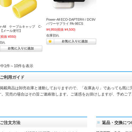
Power-All ECO-DAPTER® / DC9V
パワーサプライ PA-9ECS
er-All ケーブルキャップ C-
¥4,950
(税抜 ¥4,500)
P 【メール便可】
在庫切れ
(税抜 ¥550)
切れ
件中1件～10件を表示
ご利用ガイド
掲載商品は卸売在庫と連動しておりますので、「在庫あり」であっても既に
す。完売の場合はその旨ご連絡致します。ご迷惑をお掛けしますが、予めご了
。
ご注文方法
返品・交換につ