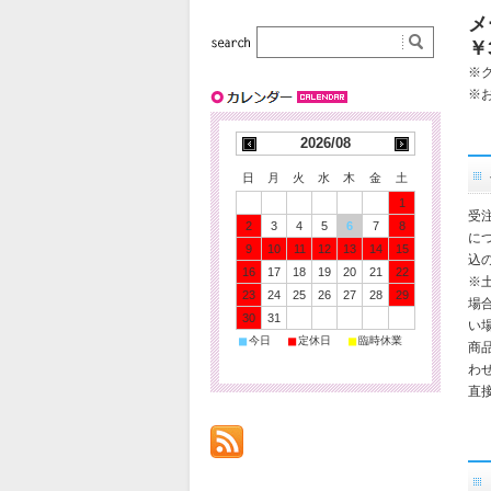
メ
￥
※
※
2026/08
日
月
火
水
木
金
土
1
受
2
3
4
5
6
7
8
に
9
10
11
12
13
14
15
込
16
17
18
19
20
21
22
※
23
24
25
26
27
28
29
場
30
31
い
■
■
■
今日
定休日
臨時休業
商
わ
直