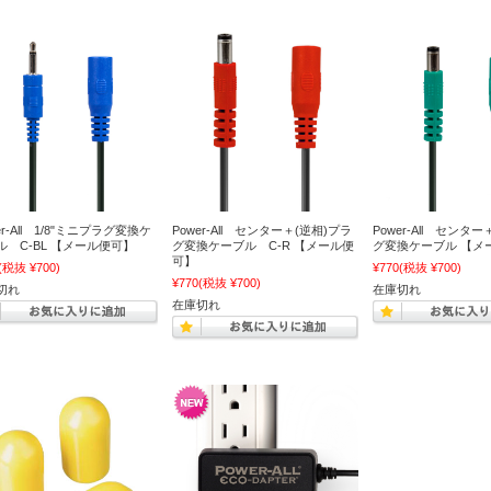
er-All 1/8"ミニプラグ変換ケ
Power-All センター＋(逆相)プラ
Power-All センタ
ル C-BL 【メール便可】
グ変換ケーブル C-R 【メール便
グ変換ケーブル 【メ
可】
(税抜 ¥700)
¥770
(税抜 ¥700)
¥770
(税抜 ¥700)
切れ
在庫切れ
在庫切れ