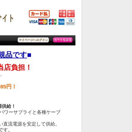
カートをみる
マイページへログイン
規品です
■
料当店負担！
す。
85円！
源供給！
の大容量パワーサプライと各種ケーブ
。
い直流電源を安定して供給。
です。