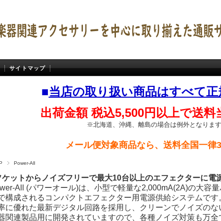
サイトマップ
■
当店の取り扱い商品はすべて正
出荷金額 税込5,500円以上で送
※北海道、沖縄、離島の場合は例外となりま
メール便対象商品なら、送料全国一律3
P
Power-All
ソケットからノイズフリーで最大10台以上のエフェクターに電
ower-All (パワーオール)は、小型で軽量な2,000mA(2A)
で構成されるコンパクトエフェクター用電源供給システムです
率に優れた最新デジタル回路を採用し、クリーンでノイズのな
器関連製品用に開発されていますので、各種ノイズ対策も万全