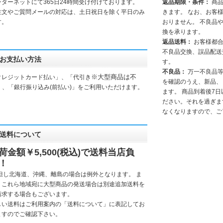
ンターネットにて365日24時間受け付けております。
返品期限・条件：
商品
注文やご質問メールの対応は、土日祝日を除く平日のみ
きます。 なお、お客
す。
おりません。 不良品
換を承ります。
返品送料：
お客様都
不良品交換、誤品配送
お支払い方法
す。
不良品：
万一不良品等
※大型商品は不
クレジットカード払い」、「代引き
を確認のうえ、新品、
」、「銀行振り込み(前払い)」をご利用いただけます。
ます。 商品到着後7
ださい。それを過ぎま
なくなりますので、ご
送料について
荷金額￥5,500(税込)で送料当店負
！
但し
北海道、沖縄、離島
の場合は例外となります。 ま
、これら地域宛に大型商品の発送場合は別途追加送料を
請求する場合もございます。
しい送料はご利用案内の「
送料について
」に表記してお
ますのでご確認下さい。