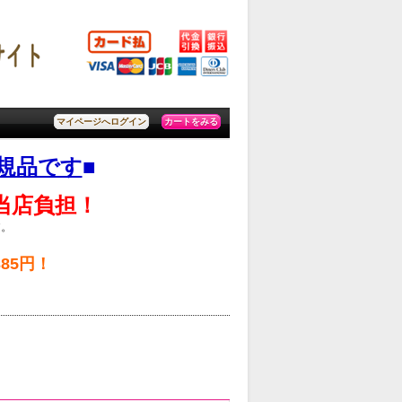
カートをみる
マイページへログイン
規品です
■
料当店負担！
す。
85円！