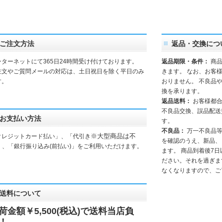
。
ご注文方法
返品・交換につ
ンターネットにて365日24時間受け付けております。
返品期限・条件：
商品
注文やご質問メールの対応は、土日祝日を除く平日のみ
きます。 なお、お客
す。
おりません。 不良品
換を承ります。
返品送料：
お客様都
不良品交換、誤品配送
お支払い方法
す。
不良品：
万一不良品等
※大型商品は不
クレジットカード払い」、「代引き
を確認のうえ、新品、
」、「銀行振り込み(前払い)」をご利用いただけます。
ます。 商品到着後7
ださい。それを過ぎま
なくなりますので、ご
送料について
荷金額￥5,500(税込)で送料当店負