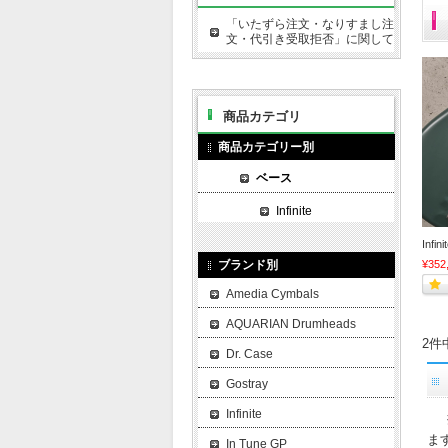
「いたずら注文・なりすまし注
文・代引き受取拒否」に関して
商品カテゴリ
商品カテゴリー別
ベース
Infinite
Infi
¥352
ブランド別
Amedia Cymbals
AQUARIAN Drumheads
2件
Dr. Case
Gostray
Infinite
ま
In Tune GP