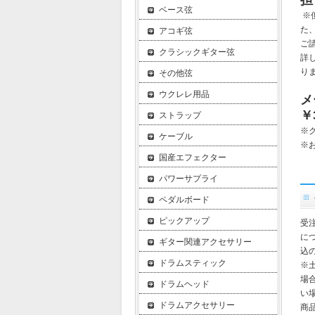
担
ベース弦
※
た
アコギ弦
ご
クラシックギター弦
詳
り
その他弦
ウクレレ用品
メ
￥
ストラップ
※
ケーブル
※
国産エフェクター
パワーサプライ
ペダルボード
ピックアップ
受
に
ギター関連アクセサリー
込
ドラムスティック
※
場
ドラムヘッド
い
ドラムアクセサリー
商