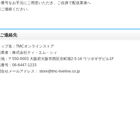
せ番号をお手元にご用意いただき、ご自身で配送業者へ
接ご連絡ください。
ご連絡先
ョップ名：TMCオンラインストア
売業者：株式会社ティ・エム・シィ
地：〒550-0003 大阪府大阪市西区京町堀2-5-16 ウツボギザビル1F
番号：06-6447-1215
問合せメールアドレス：
store@tmc-liveline.co.jp