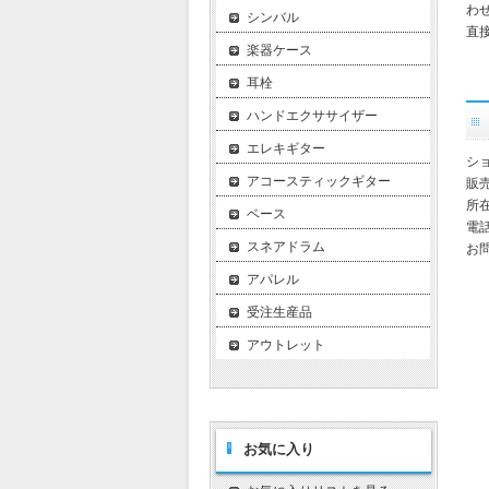
わ
シンバル
直
楽器ケース
耳栓
ハンドエクササイザー
エレキギター
シ
アコースティックギター
販
所在
ベース
電話
スネアドラム
お
アパレル
受注生産品
アウトレット
お気に入り