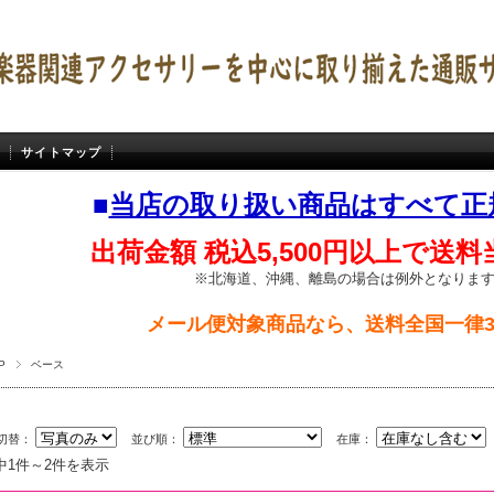
サイトマップ
■
当店の取り扱い商品はすべて正
出荷金額 税込5,500円以上で送
※北海道、沖縄、離島の場合は例外となりま
メール便対象商品なら、送料全国一律3
P
ベース
切替：
並び順：
在庫：
中1件～2件を表示