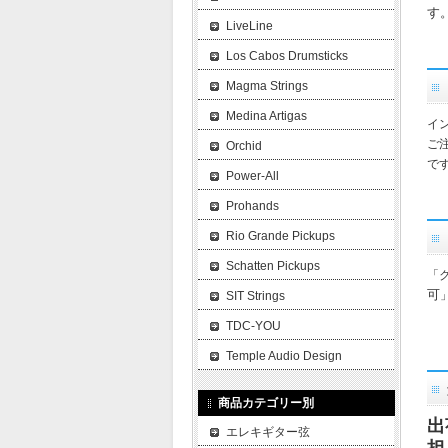
す
LiveLine
Los Cabos Drumsticks
Magma Strings
Medina Artigas
イ
ご
Orchid
で
Power-All
Prohands
Rio Grande Pickups
Schatten Pickups
「
可
SIT Strings
TDC-YOU
Temple Audio Design
商品カテゴリー別
出
エレキギター弦