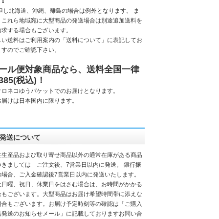
！
但し
北海道、沖縄、離島
の場合は例外となります。 ま
、これら地域宛に大型商品の発送場合は別途追加送料を
請求する場合もございます。
しい送料はご利用案内の「
送料について
」に表記してお
ますのでご確認下さい。
ール便対象商品なら、送料全国一律
385(税込)！
クロネコゆうパケットでのお届けとなります。
お届けは日本国内に限ります。
発送について
注生産品および取り寄せ商品以外の通常在庫がある商品
つきましては ご注文後、7営業日以内に発送。 銀行振
の場合、ご入金確認後7営業日以内に発送いたします。
土日曜、祝日、休業日をはさむ場合は、お時間がかかる
合もございます。大型商品はお届け希望時間帯に添えな
場合もございます。お届け予定時刻等の確認は「ご購入
品発送のお知らせメール」に記載しておりますお問い合