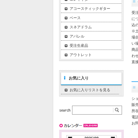
アコースティックギター
受
ベース
に
込
スネアドラム
※
アパレル
場
い
受注生産品
商
アウトレット
わ
直
お気に入り
お気に入りリストを見る
シ
販
所在
電話
お