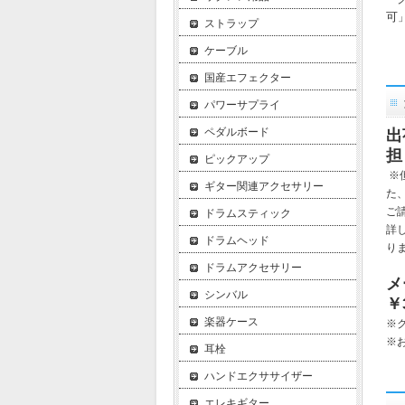
可
ストラップ
ケーブル
国産エフェクター
パワーサプライ
ペダルボード
出
担
ピックアップ
※
ギター関連アクセサリー
た
ご
ドラムスティック
詳
ドラムヘッド
り
ドラムアクセサリー
メ
シンバル
￥
楽器ケース
※
※
耳栓
ハンドエクササイザー
エレキギター