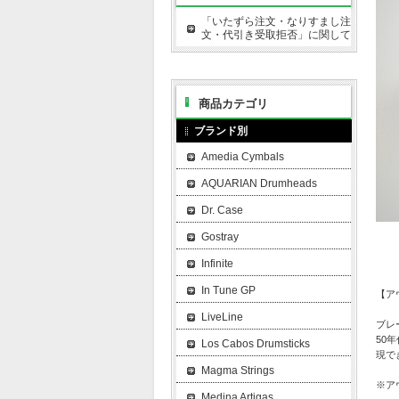
「いたずら注文・なりすまし注
文・代引き受取拒否」に関して
商品カテゴリ
ブランド別
Amedia Cymbals
AQUARIAN Drumheads
Dr. Case
Gostray
Infinite
In Tune GP
【ア
LiveLine
ブレ
50
Los Cabos Drumsticks
現で
Magma Strings
※ア
Medina Artigas