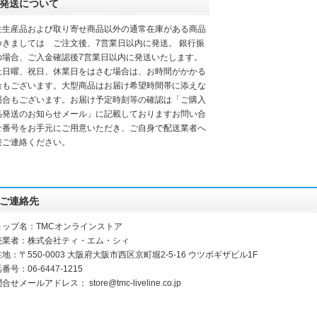
発送について
注生産品および取り寄せ商品以外の通常在庫がある商品
つきましては ご注文後、7営業日以内に発送。 銀行振
の場合、ご入金確認後7営業日以内に発送いたします。
土日曜、祝日、休業日をはさむ場合は、お時間がかかる
合もございます。大型商品はお届け希望時間帯に添えな
場合もございます。お届け予定時刻等の確認は「ご購入
品発送のお知らせメール」に記載しておりますお問い合
せ番号をお手元にご用意いただき、ご自身で配送業者へ
接ご連絡ください。
ご連絡先
ョップ名：TMCオンラインストア
売業者：株式会社ティ・エム・シィ
地：〒550-0003 大阪府大阪市西区京町堀2-5-16 ウツボギザビル1F
番号：06-6447-1215
問合せメールアドレス：
store@tmc-liveline.co.jp