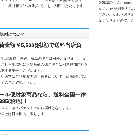
を確認のうえ、新品、
」、「銀行振り込み(前払い)」をご利用いただけます。
ます。 商品到着後7
ださい。それを過ぎま
なくなりますので、ご
送料について
荷金額￥5,500(税込)で送料当店負
！
但し
北海道、沖縄、離島
の場合は例外となります。 ま
、これら地域宛に大型商品の発送場合は別途追加送料を
請求する場合もございます。
しい送料はご利用案内の「
送料について
」に表記してお
ますのでご確認下さい。
ール便対象商品なら、送料全国一律
385(税込)！
クロネコゆうパケットでのお届けとなります。
お届けは日本国内に限ります。