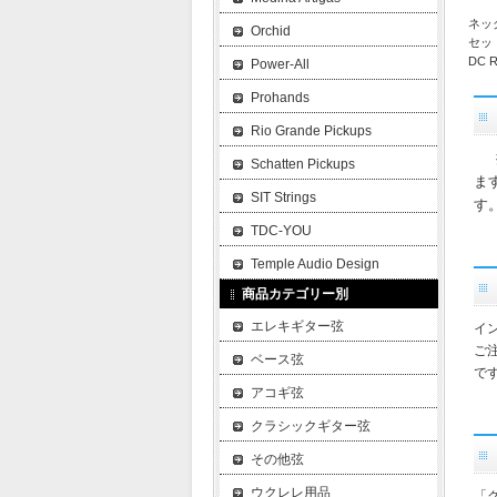
ネッ
Orchid
セッ
DC R
Power-All
Prohands
Rio Grande Pickups
Schatten Pickups
ま
SIT Strings
す
TDC-YOU
Temple Audio Design
商品カテゴリー別
エレキギター弦
イ
ご
ベース弦
で
アコギ弦
クラシックギター弦
その他弦
ウクレレ用品
「