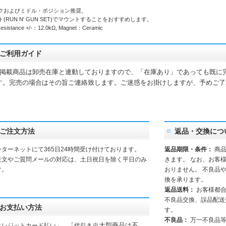
クおよびミドル・ポジション推奨。
ト(RUN N' GUN SET)でマウントすることをおすすめします。
esistance +/-：12.0kΩ, Magnet：Ceramic
ご利用ガイド
掲載商品は卸売在庫と連動しておりますので、「在庫あり」であっても既に
す。完売の場合はその旨ご連絡致します。ご迷惑をお掛けしますが、予めご了
。
ご注文方法
返品・交換につ
ンターネットにて365日24時間受け付けております。
返品期限・条件：
商品
注文やご質問メールの対応は、土日祝日を除く平日のみ
きます。 なお、お客
す。
おりません。 不良品
換を承ります。
返品送料：
お客様都
不良品交換、誤品配送
お支払い方法
す。
不良品：
万一不良品等
※大型商品は不
クレジットカード払い」、「代引き