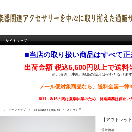
サイトマップ
■
当店の取り扱い商品はすべて正
出荷金額 税込5,500円以上で送
※北海道、沖縄、離島の場合は例外となりま
メール便対象商品なら、送料全国一律3
8/11～8/16の間は夏季休業のため、発送業務は停止
P
ピックアップ
Rio Grande Pickups
ストラト用
【アウトレット】Rio
通常価格: