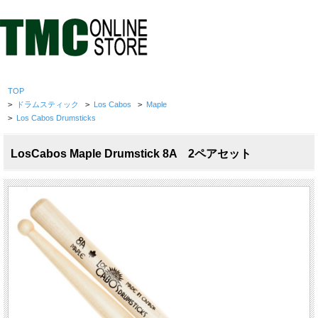
TOP
>
ドラムスティック
>
Los Cabos
>
Maple
>
Los Cabos Drumsticks
LosCabos Maple Drumstick 8A 2ペアセット