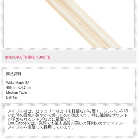
価格:4,400円(税抜 4,000円)
商品説明
White Maple 8A
406mm×14.7mm
Medium Taper
Ball Tip
メイプル材は、ヒッコリー材よりも軽量ながら硬く、シンバルを叩
いた時の音色が鮮やかで美しいのが魅力です。特に繊細なサウンド
が求められるジャズなどに最適です。
Los Cabosでは、業界でも最も品質が高いと評判のカナディアン・
メイプルを厳選して採用しています。