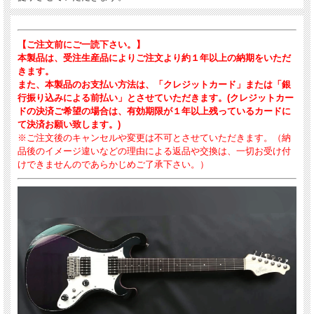
【ご注文前にご一読下さい。】
本製品は、受注生産品によりご注文より約１年以上の納期をいただ
きます。
また、本製品のお支払い方法は、「クレジットカード」または「銀
行振り込みによる前払い」とさせていただきます。(クレジットカー
ドの決済ご希望の場合は、有効期限が１年以上残っているカードに
て決済お願い致します。)
※ご注文後のキャンセルや変更は不可とさせていただきます。（納
品後のイメージ違いなどの理由による返品や交換は、一切お受け付
けできませんのであらかじめご了承下さい。）