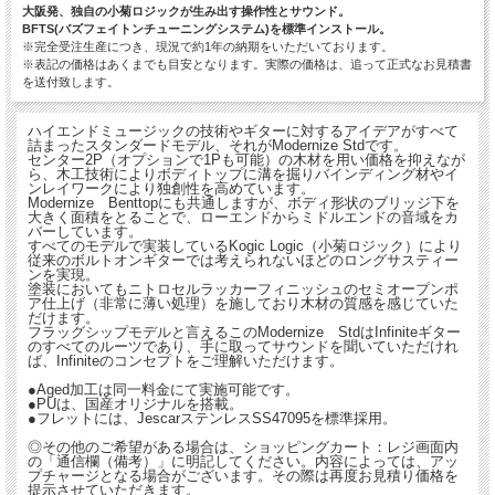
大阪発、独自の小菊ロジックが生み出す操作性とサウンド。
BFTS(バズフェイトンチューニングシステム)を標準インストール。
※完全受注生産につき、現況で約1年の納期をいただいております。
※表記の価格はあくまでも目安となります。実際の価格は、追って正式なお見積書
を送付致します。
ハイエンドミュージックの技術やギターに対するアイデアがすべて
詰まったスタンダードモデル、それがModernize Stdです。
センター2P（オプションで1Pも可能）の木材を用い価格を抑えなが
ら、木工技術によりボディトップに溝を掘りバインディング材やイ
ンレイワークにより独創性を高めています。
Modernize Benttopにも共通しますが、ボディ形状のブリッジ下を
大きく面積をとることで、ローエンドからミドルエンドの音域をカ
バーしています。
すべてのモデルで実装しているKogic Logic（小菊ロジック）により
従来のボルトオンギターでは考えられないほどのロングサスティー
ンを実現。
塗装においてもニトロセルラッカーフィニッシュのセミオープンポ
ア仕上げ（非常に薄い処理）を施しており木材の質感を感じていた
だけます。
フラッグシップモデルと言えるこのModernize StdはInfiniteギター
のすべてのルーツであり、手に取ってサウンドを聞いていただけれ
ば、Infiniteのコンセプトをご理解いただけます。
●Aged加工は同一料金にて実施可能です。
●PUは、国産オリジナルを搭載。
●フレットには、JescarステンレスSS47095を標準採用。
◎その他のご希望がある場合は、ショッピングカート：レジ画面内
の「通信欄（備考）」に明記してください。内容によっては、アッ
プチャージとなる場合がございます。その際は再度お見積り価格を
提示させていただきます。