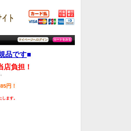
カートをみる
マイページへログイン
規品です
■
料当店負担！
す。
85円！
いたします。