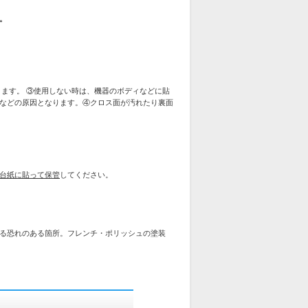
。
ます。 ③使用しない時は、機器のボディなどに貼
などの原因となります。④クロス面が汚れたり裏面
台紙に貼って保管
してください。
る恐れのある箇所。フレンチ・ポリッシュの塗装