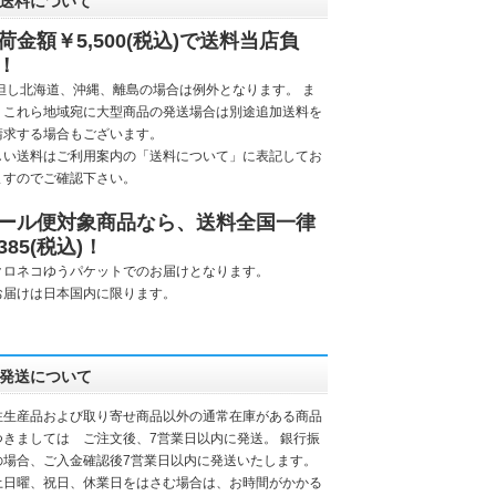
送料について
荷金額￥5,500(税込)で送料当店負
！
但し
北海道、沖縄、離島
の場合は例外となります。 ま
、これら地域宛に大型商品の発送場合は別途追加送料を
請求する場合もございます。
しい送料はご利用案内の「
送料について
」に表記してお
ますのでご確認下さい。
ール便対象商品なら、送料全国一律
385(税込)！
クロネコゆうパケットでのお届けとなります。
お届けは日本国内に限ります。
発送について
注生産品および取り寄せ商品以外の通常在庫がある商品
つきましては ご注文後、7営業日以内に発送。 銀行振
の場合、ご入金確認後7営業日以内に発送いたします。
土日曜、祝日、休業日をはさむ場合は、お時間がかかる