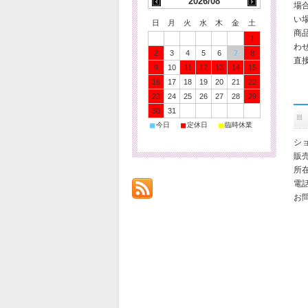
2026/08
場
い
日
月
火
水
木
金
土
商
1
わ
2
3
4
5
6
7
8
直
9
10
11
12
13
14
15
16
17
18
19
20
21
22
23
24
25
26
27
28
29
30
31
■
■
■
今日
定休日
臨時休業
シ
販
所在
電話
お