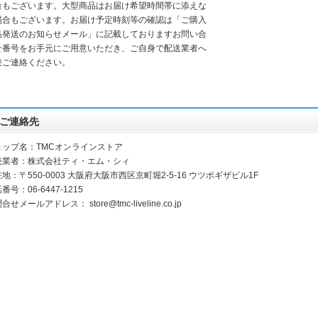
合もございます。大型商品はお届け希望時間帯に添えな
場合もございます。お届け予定時刻等の確認は「ご購入
品発送のお知らせメール」に記載しておりますお問い合
せ番号をお手元にご用意いただき、ご自身で配送業者へ
接ご連絡ください。
ご連絡先
ョップ名：TMCオンラインストア
売業者：株式会社ティ・エム・シィ
地：〒550-0003 大阪府大阪市西区京町堀2-5-16 ウツボギザビル1F
番号：06-6447-1215
問合せメールアドレス：
store@tmc-liveline.co.jp