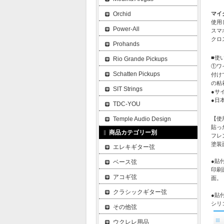
マイ
Orchid
使用
Power-All
スマ
クロ
Prohands
■使
Rio Grande Pickups
①ワ
Schatten Pickups
付け
の粘
SIT Strings
●サ
●日
TDC-YOU
【使
Temple Audio Design
貼っ
商品カテゴリー別
フレ
塗装
エレキギター弦
●貼
ベース弦
印刷
アコギ弦
面。
クラシックギター弦
●貼
シリ
その他弦
ウクレレ用品