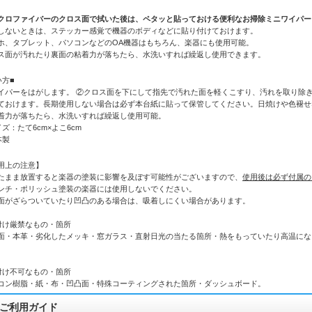
クロファイバーのクロス面で拭いた後は、ペタッと貼っておける便利なお掃除ミニワイパー
しないときは、ステッカー感覚で機器のボディなどに貼り付けておけます。
ホ、タブレット、パソコンなどのOA機器はもちろん、楽器にも使用可能。
ス面が汚れたり裏面の粘着力が落ちたら、水洗いすれば繰返し使用できます。
い方■
イパーをはがします。 ②クロス面を下にして指先で汚れた面を軽くこすり、汚れを取り除き
ておけます。長期使用しない場合は必ず本台紙に貼って保管してください。日焼けや色褪せ
着力が落ちたら、水洗いすれば繰返し使用可能。
イズ：たて6cm×よこ6cm
本製
用上の注意】
たまま放置すると楽器の塗装に影響を及ぼす可能性がございますので、
使用後は必ず付属の
ンチ・ポリッシュ塗装の楽器には使用しないでください。
面がざらついていたり凹凸のある場合は、吸着しにくい場合があります。
付け厳禁なもの・箇所
面・本革・劣化したメッキ・窓ガラス・直射日光の当たる箇所・熱をもっていたり高温にな
付け不可なもの・箇所
コン樹脂・紙・布・凹凸面・特殊コーティングされた箇所・ダッシュボード。
ご利用ガイド