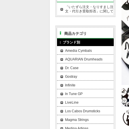
「いたずら注文・なりすまし注
文・代引き受取拒否」に関して
商品カテゴリ
ブランド別
Amedia Cymbals
AQUARIAN Drumheads
Dr. Case
Gostray
Infinite
In Tune GP
LiveLine
Los Cabos Drumsticks
Magma Strings
Medina Artigas