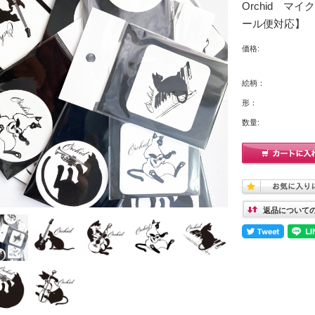
Orchid 
ール便対応】
価格:
絵柄：
形：
数量:
返品について