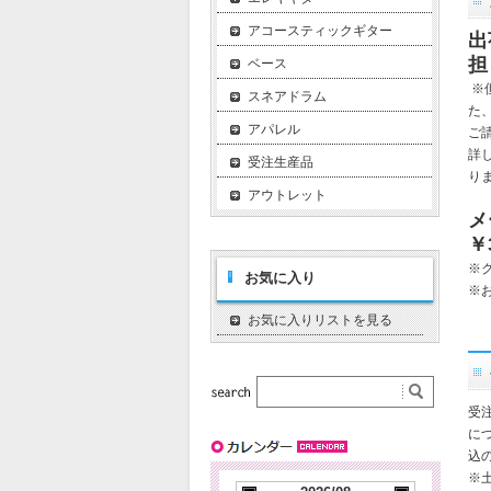
アコースティックギター
出
担
ベース
※
スネアドラム
た
アパレル
ご
詳
受注生産品
り
アウトレット
メ
￥
※
お気に入り
※
お気に入りリストを見る
受
に
込
※