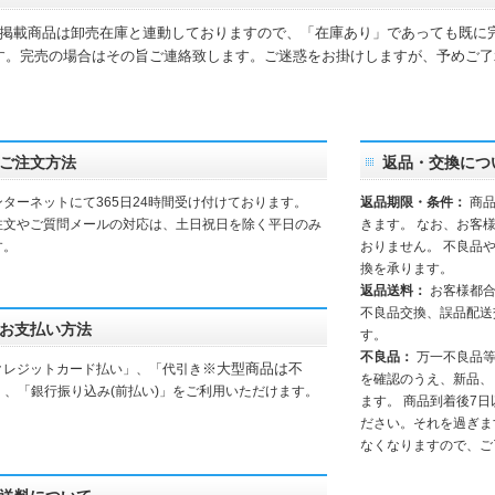
掲載商品は卸売在庫と連動しておりますので、「在庫あり」であっても既に
す。完売の場合はその旨ご連絡致します。ご迷惑をお掛けしますが、予めご了
。
ご注文方法
返品・交換につ
ンターネットにて365日24時間受け付けております。
返品期限・条件：
商品
注文やご質問メールの対応は、土日祝日を除く平日のみ
きます。 なお、お客
す。
おりません。 不良品
換を承ります。
返品送料：
お客様都
不良品交換、誤品配送
お支払い方法
す。
不良品：
万一不良品等
※大型商品は不
クレジットカード払い」、「代引き
を確認のうえ、新品、
」、「銀行振り込み(前払い)」をご利用いただけます。
ます。 商品到着後7
ださい。それを過ぎま
なくなりますので、ご