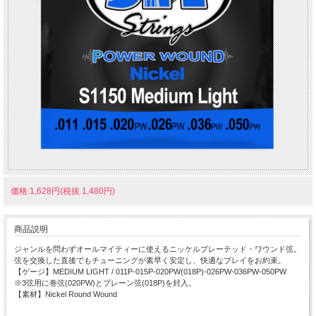
価格:1,628円(税抜 1,480円)
商品説明
ジャンルを問わずオールマイティーに使えるニッケルプレーテッド・ワウンド弦。
弦を交換した直後でもチューニングが素早く安定し、快適なプレイをお約束。
【ゲージ】MEDIUM LIGHT / 011P-015P-020PW(018P)-026PW-036PW-050PW
※3弦用に巻弦(020PW)とプレーン弦(018P)を封入。
【素材】Nickel Round Wound