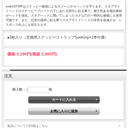
snareSTRIPはスナッピー破損によるダメージからヘッドを守ります。スネアサイ
ドヘッドのスナッピープレートの下にあたる部分に貼る事で、耐久性ある独自素材
がヘッドを強化。スネアヘッドに開いてしまった小さな穴の一時的な修復にも使用
可能です。また、任意の場所に貼る事でスネアサイドヘッドの倍音を低減させ、レ
スポンス向上にも役立ちます。
●2枚入り（交換用スナッピーストラップSureGrip×2本付属）
価格:
3,190円
(税抜 2,900円)
注文
購入数：
枚
返品についての詳細はこちら