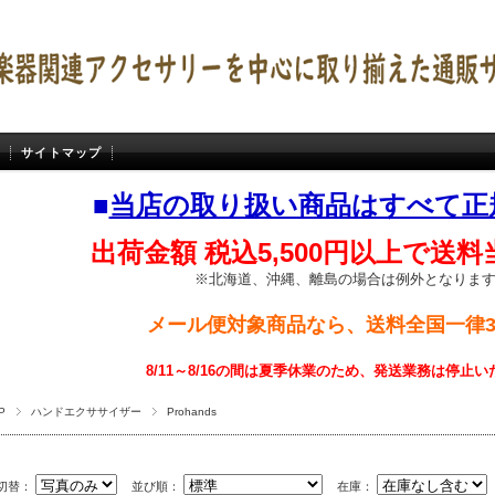
サイトマップ
■
当店の取り扱い商品はすべて正
出荷金額 税込5,500円以上で送
※北海道、沖縄、離島の場合は例外となりま
メール便対象商品なら、送料全国一律3
8/11～8/16の間は夏季休業のため、発送業務は停止
P
ハンドエクササイザー
Prohands
切替：
並び順：
在庫：