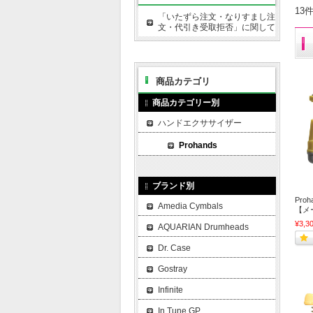
13
「いたずら注文・なりすまし注
文・代引き受取拒否」に関して
商品カテゴリ
商品カテゴリー別
ハンドエクササイザー
Prohands
ブランド別
Proha
Amedia Cymbals
【メ
¥3,3
AQUARIAN Drumheads
Dr. Case
Gostray
Infinite
In Tune GP