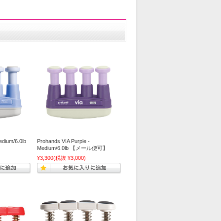
edium/6.0lb
Prohands VIA Purple -
Medium/6.0lb 【メール便可】
¥3,300
(税抜 ¥3,000)