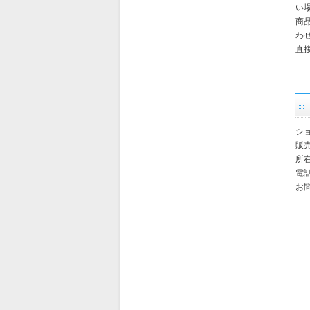
い
商
わ
直
シ
販
所在
電話
お