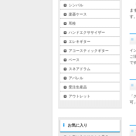
シンバル
ま
楽器ケース
す
耳栓
ハンドエクササイザー
エレキギター
イ
アコースティックギター
ご
ベース
で
スネアドラム
アパレル
受注生産品
「
アウトレット
可
お気に入り