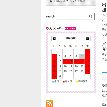
お気に入りリストを見る
出
担
※
た
ご
詳
り
2026/08
メ
日
月
火
水
木
金
土
￥
1
※
2
3
4
5
6
7
8
※
9
10
11
12
13
14
15
16
17
18
19
20
21
22
23
24
25
26
27
28
29
30
31
■
■
■
今日
定休日
臨時休業
受
に
込
※
場