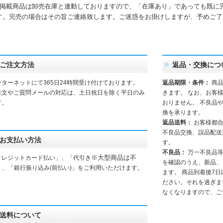
掲載商品は卸売在庫と連動しておりますので、「在庫あり」であっても既に
す。完売の場合はその旨ご連絡致します。ご迷惑をお掛けしますが、予めご了
。
ご注文方法
返品・交換につ
ンターネットにて365日24時間受け付けております。
返品期限・条件：
商品
注文やご質問メールの対応は、土日祝日を除く平日のみ
きます。 なお、お客
す。
おりません。 不良品
換を承ります。
返品送料：
お客様都
不良品交換、誤品配送
お支払い方法
す。
不良品：
万一不良品等
※大型商品は不
クレジットカード払い」、「代引き
を確認のうえ、新品、
」、「銀行振り込み(前払い)」をご利用いただけます。
ます。 商品到着後7
ださい。それを過ぎま
なくなりますので、ご
送料について