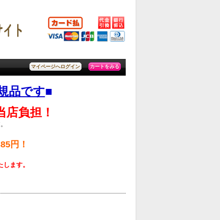
カートをみる
マイページへログイン
規品です
■
料当店負担！
す。
85円！
いたします。