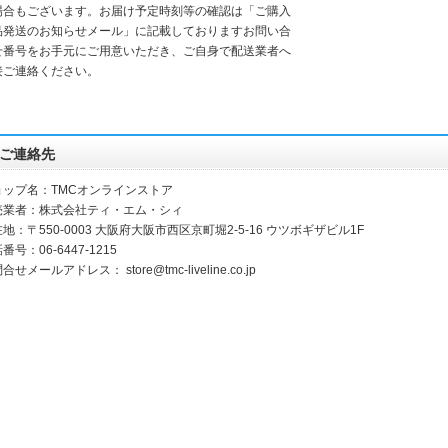
場合もございます。お届け予定時刻等の確認は「ご購入
品発送のお知らせメール」に記載しておりますお問い合
せ番号をお手元にご用意いただき、ご自身で配送業者へ
接ご連絡ください。
ご連絡先
ョップ名：TMCオンラインストア
売業者：株式会社ティ・エム・シィ
地：〒550-0003 大阪府大阪市西区京町堀2-5-16 ウツボギザビル1F
番号：06-6447-1215
問合せメールアドレス：
store@tmc-liveline.co.jp