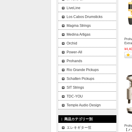
LiveLine
Los Cabos Drumsticks
Magma Strings
Medina Artigas
Proh
Extr
Orchid
¥4,4
Power-All
Prohands
Rio Grande Pickups
Schatten Pickups
SIT Strings
TDC-YOU
Temple Audio Design
商品カテゴリー別
Proh
エレキギター弦
【メ