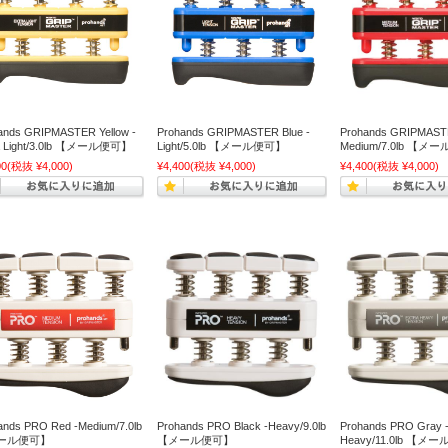
ands GRIPMASTER Yellow -
Prohands GRIPMASTER Blue -
Prohands GRIPMAST
a Light/3.0lb 【メール便可】
Light/5.0lb 【メール便可】
Medium/7.0lb 【メ
00
(税抜 ¥4,000)
¥4,400
(税抜 ¥4,000)
¥4,400
(税抜 ¥4,000)
ands PRO Red -Medium/7.0lb
Prohands PRO Black -Heavy/9.0lb
Prohands PRO Gray 
ール便可】
【メール便可】
Heavy/11.0lb 【メ