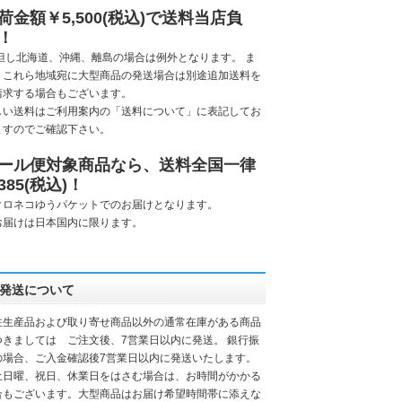
荷金額￥5,500(税込)で送料当店負
！
但し
北海道、沖縄、離島
の場合は例外となります。 ま
、これら地域宛に大型商品の発送場合は別途追加送料を
請求する場合もございます。
しい送料はご利用案内の「
送料について
」に表記してお
ますのでご確認下さい。
ール便対象商品なら、送料全国一律
385(税込)！
クロネコゆうパケットでのお届けとなります。
お届けは日本国内に限ります。
発送について
注生産品および取り寄せ商品以外の通常在庫がある商品
つきましては ご注文後、7営業日以内に発送。 銀行振
の場合、ご入金確認後7営業日以内に発送いたします。
土日曜、祝日、休業日をはさむ場合は、お時間がかかる
合もございます。大型商品はお届け希望時間帯に添えな